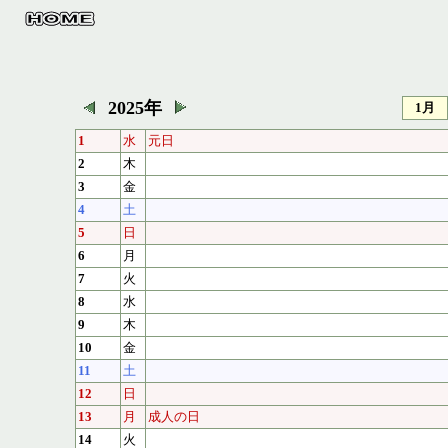
2025年
1月
1
水
元日
2
木
3
金
4
土
5
日
6
月
7
火
8
水
9
木
10
金
11
土
12
日
13
月
成人の日
14
火