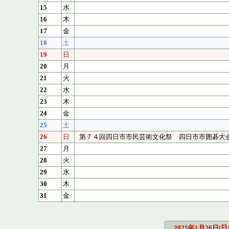
15
水
16
木
17
金
18
土
19
日
20
月
21
火
22
水
23
木
24
金
25
土
26
日
第７４回四日市市民芸術文化祭 四日市市囲碁大
27
月
28
火
29
水
30
木
31
金
2025年1月26日(日